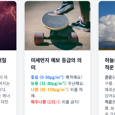
어질
미세먼지 예보 등급의 의
하늘을
미
적운
의 따
좋음 (0-30µg/m³)
: 쾌적해요!
권운(
들어지는
보통 (31-80µg/m³)
: 무난해요.
구름.
다.
나쁨 (81-150µg/m³)
: 외출 자
때로는
는 에너
제.
있어요
 자전
매우나쁨 (151~)
: 외출 금지!
적운(
름. 
로 크