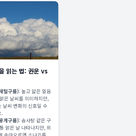
 읽는 법: 권운 vs
새털구름)
: 높고 얇은 얼음
 맑은 날씨를 의미하지만,
 날씨 변화의 신호일 수
.
뭉게구름)
: 솜사탕 같은 구
보통 맑은 날 나타나지만, 위
게 솟아오르면 소나기를