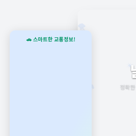
🌪️
🌙
🚗 스마트한 교통정보!
⚡
🌧️
정확한
⛅
🌈